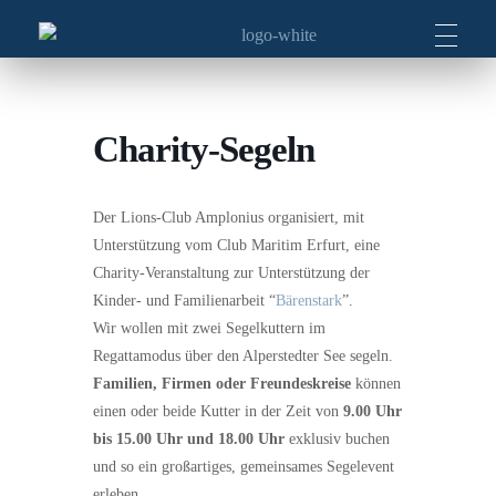
LIONS CLUB ERFURT AMPLONIUS
„We Serve“ („Wir dienen“) ist unser Motto.
Charity-Segeln
Der Lions-Club Amplonius organisiert, mit
Unterstützung vom Club Maritim Erfurt, eine
Charity-Veranstaltung zur Unterstützung der
Kinder- und Familienarbeit “
Bärenstark
”.
Wir wollen mit zwei Segelkuttern im
Regattamodus über den Alperstedter See segeln.
Familien, Firmen oder Freundeskreise
können
einen oder beide Kutter in der Zeit von
9.00 Uhr
bis 15.00 Uhr und 18.00 Uhr
exklusiv buchen
und so ein großartiges, gemeinsames Segelevent
erleben.