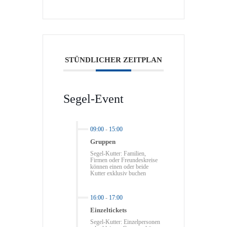
STÜNDLICHER ZEITPLAN
Segel-Event
09:00
-
15:00
Gruppen
Segel-Kutter: Familien,
Firmen oder Freundeskreise
können einen oder beide
Kutter exklusiv buchen
16:00
-
17:00
Einzeltickets
Segel-Kutter: Einzelpersonen