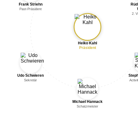
Frank Striehn
Rüdi
Past-Präsident
2. V
Heiko Kahl
Präsident
Udo Schwieren
Step
Sekretär
Activi
Michael Hannack
Schatzmeister